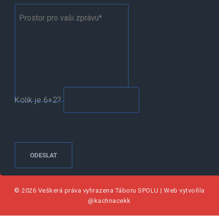
Kolik je 6+2?
© 2026 Veškerá práva vyhrazena
Táboru SPOLU
|
Web vytvořila
@kachnacekk