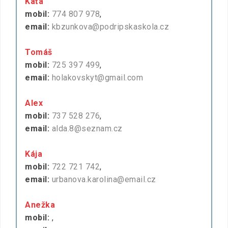
Káťa
mobil:
774 807 978
,
email:
kbzunkova@podripskaskola.cz
Tomáš
mobil:
725 397 499
,
email:
holakovskyt@gmail.com
Alex
mobil:
737 528 276
,
email:
alda.8@seznam.cz
Kája
mobil:
722 721 742
,
email:
urbanova.karolina@email.cz
Anežka
mobil:
,