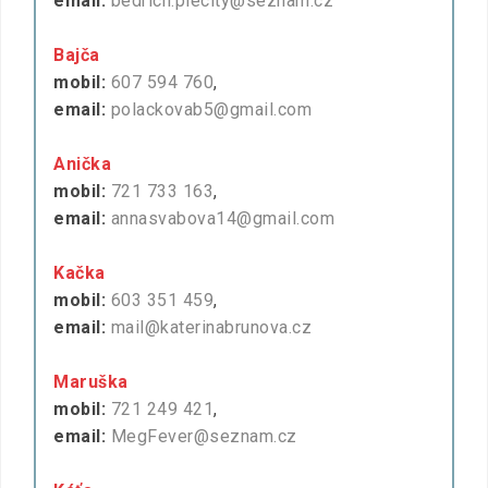
email:
bedrich.plecity@seznam.cz
Bajča
mobil:
607 594 760
,
email:
polackovab5@gmail.com
Anička
mobil:
721 733 163
,
email:
annasvabova14@gmail.com
Kačka
mobil:
603 351 459
,
email:
mail@katerinabrunova.cz
Maruška
mobil:
721 249 421
,
email:
MegFever@seznam.cz