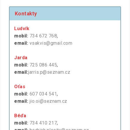
Kontakty
Ludvík
mobil:
734 672 768
,
email:
vsakvis@gmail.com
Jarda
mobil:
725 086 445
,
email:
jarris.p@seznam.cz
Oťas
mobil:
607 034 541
,
email:
jio.oi@seznam.cz
Béďa
mobil:
734 410 217
,