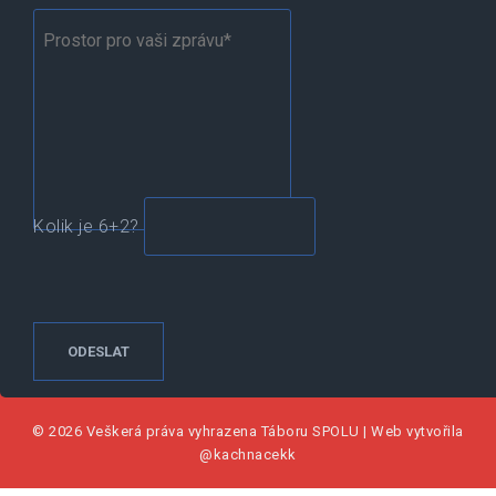
Kolik je 6+2?
© 2026 Veškerá práva vyhrazena
Táboru SPOLU
|
Web vytvořila
@kachnacekk