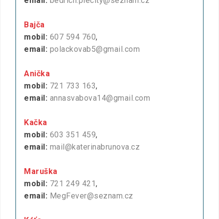
email:
bedrich.plecity@seznam.cz
Bajča
mobil:
607 594 760
,
email:
polackovab5@gmail.com
Anička
mobil:
721 733 163
,
email:
annasvabova14@gmail.com
Kačka
mobil:
603 351 459
,
email:
mail@katerinabrunova.cz
Maruška
mobil:
721 249 421
,
email:
MegFever@seznam.cz