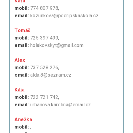
Káťa
mobil:
774 807 978
,
email:
kbzunkova@podripskaskola.cz
Tomáš
mobil:
725 397 499
,
email:
holakovskyt@gmail.com
Alex
mobil:
737 528 276
,
email:
alda.8@seznam.cz
Kája
mobil:
722 721 742
,
email:
urbanova.karolina@email.cz
Anežka
mobil:
,