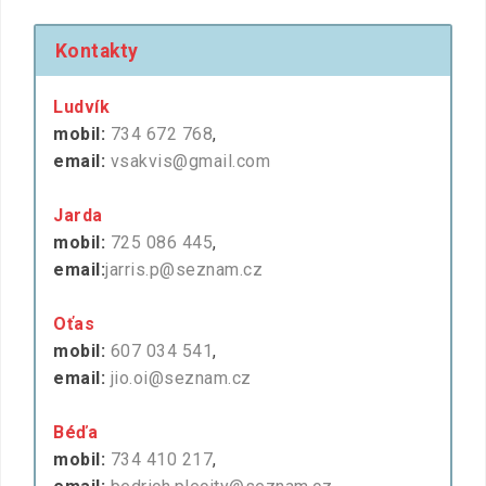
Kontakty
Ludvík
mobil:
734 672 768
,
email:
vsakvis@gmail.com
Jarda
mobil:
725 086 445
,
email:
jarris.p@seznam.cz
Oťas
mobil:
607 034 541
,
email:
jio.oi@seznam.cz
Béďa
mobil:
734 410 217
,