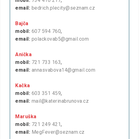
mobil:
734 410 217
,
email:
bedrich.plecity@seznam.cz
Bajča
mobil:
607 594 760
,
email:
polackovab5@gmail.com
Anička
mobil:
721 733 163
,
email:
annasvabova14@gmail.com
Kačka
mobil:
603 351 459
,
email:
mail@katerinabrunova.cz
Maruška
mobil:
721 249 421
,
email:
MegFever@seznam.cz