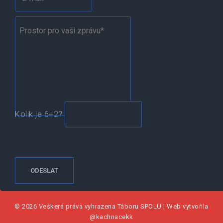
Kolik je 6+2?
© 2026 Veškerá práva vyhrazena
Táboru SPOLU
|
Web vytvořila
@kachnacekk