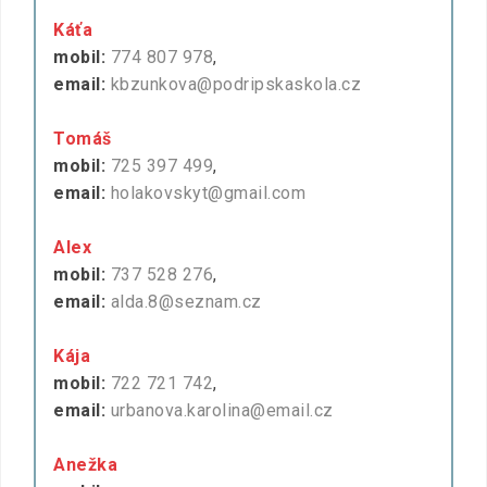
Káťa
mobil:
774 807 978
,
email:
kbzunkova@podripskaskola.cz
Tomáš
mobil:
725 397 499
,
email:
holakovskyt@gmail.com
Alex
mobil:
737 528 276
,
email:
alda.8@seznam.cz
Kája
mobil:
722 721 742
,
email:
urbanova.karolina@email.cz
Anežka