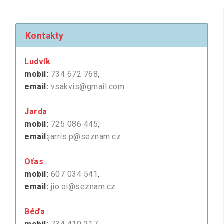
Kontakty
Ludvík
mobil:
734 672 768
,
email:
vsakvis@gmail.com
Jarda
mobil:
725 086 445
,
email:
jarris.p@seznam.cz
Oťas
mobil:
607 034 541
,
email:
jio.oi@seznam.cz
Béďa