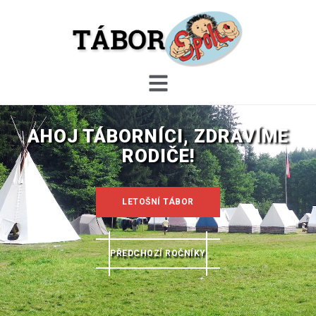
Skip
to
content
AHOJ TÁBORNÍCI, ZDRAVÍME
RODIČE!
LETOŠNÍ TÁBOR
PŘEDCHOZÍ ROČNÍKY