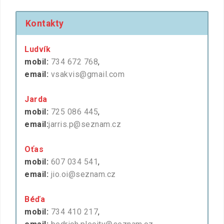
Kontakty
Ludvík
mobil:
734 672 768
,
email:
vsakvis@gmail.com
Jarda
mobil:
725 086 445
,
email:
jarris.p@seznam.cz
Oťas
mobil:
607 034 541
,
email:
jio.oi@seznam.cz
Béďa
mobil:
734 410 217
,