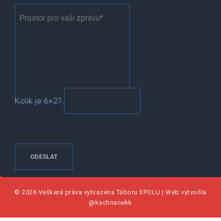
Kolik je 6+2?
© 2026 Veškerá práva vyhrazena
Táboru SPOLU
|
Web vytvořila
@kachnacekk