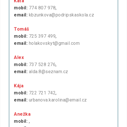
Káťa
mobil:
774 807 978
,
email:
kbzunkova@podripskaskola.cz
Tomáš
mobil:
725 397 499
,
email:
holakovskyt@gmail.com
Alex
mobil:
737 528 276
,
email:
alda.8@seznam.cz
Kája
mobil:
722 721 742
,
email:
urbanova.karolina@email.cz
Anežka
mobil:
,