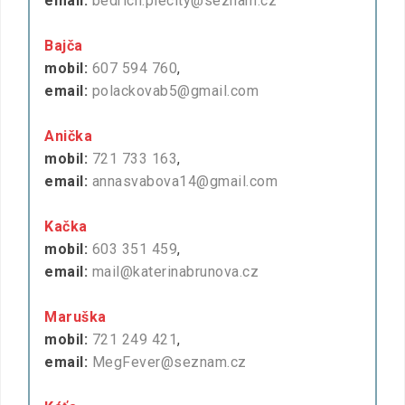
email:
bedrich.plecity@seznam.cz
Bajča
mobil:
607 594 760
,
email:
polackovab5@gmail.com
Anička
mobil:
721 733 163
,
email:
annasvabova14@gmail.com
Kačka
mobil:
603 351 459
,
email:
mail@katerinabrunova.cz
Maruška
mobil:
721 249 421
,
email:
MegFever@seznam.cz