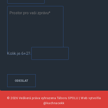
Kolik je 6+2?
© 2026 Veškerá práva vyhrazena
Táboru SPOLU
|
Web vytvořila
@kachnacekk