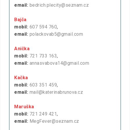
email:
bedrich.plecity@seznam.cz
Bajča
mobil:
607 594 760
,
email:
polackovab5@gmail.com
Anička
mobil:
721 733 163
,
email:
annasvabova14@gmail.com
Kačka
mobil:
603 351 459
,
email:
mail@katerinabrunova.cz
Maruška
mobil:
721 249 421
,
email:
MegFever@seznam.cz