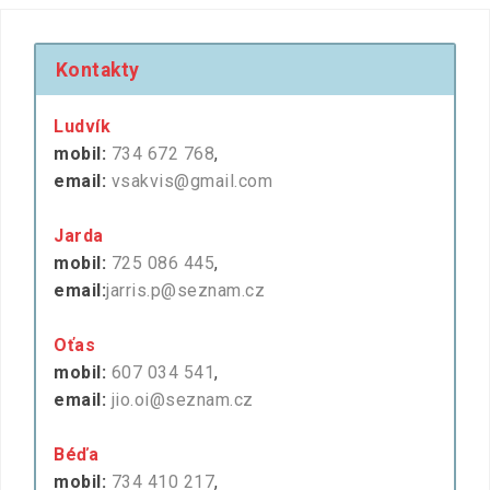
Kontakty
Ludvík
mobil:
734 672 768
,
email:
vsakvis@gmail.com
Jarda
mobil:
725 086 445
,
email:
jarris.p@seznam.cz
Oťas
mobil:
607 034 541
,
email:
jio.oi@seznam.cz
Béďa
mobil:
734 410 217
,