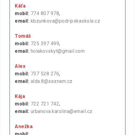
Káťa
mobil:
774 807 978
,
email:
kbzunkova@podripskaskola.cz
Tomáš
mobil:
725 397 499
,
email:
holakovskyt@gmail.com
Alex
mobil:
737 528 276
,
email:
alda.8@seznam.cz
Kája
mobil:
722 721 742
,
email:
urbanova.karolina@email.cz
Anežka
mobil:
,