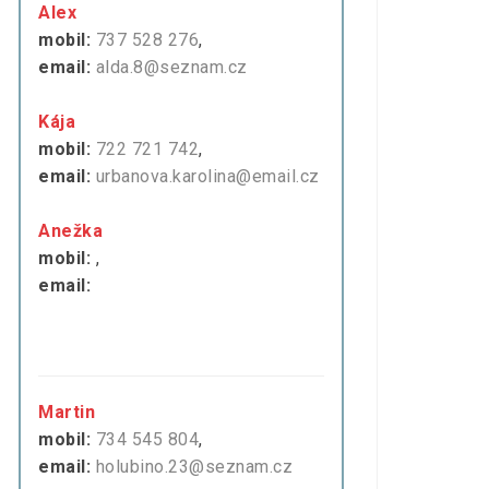
Alex
mobil:
737 528 276
,
email:
alda.8@seznam.cz
Kája
mobil:
722 721 742
,
email:
urbanova.karolina@email.cz
Anežka
mobil:
,
email:
Martin
mobil:
734 545 804
,
email:
holubino.23@seznam.cz