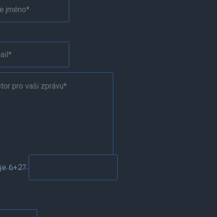
 je 6+2?