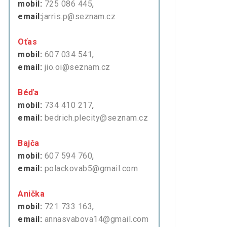
mobil:
725 086 445
,
email:
jarris.p@seznam.cz
Oťas
mobil:
607 034 541
,
email:
jio.oi@seznam.cz
Béďa
mobil:
734 410 217
,
email:
bedrich.plecity@seznam.cz
Bajča
mobil:
607 594 760
,
email:
polackovab5@gmail.com
Anička
mobil:
721 733 163
,
email:
annasvabova14@gmail.com