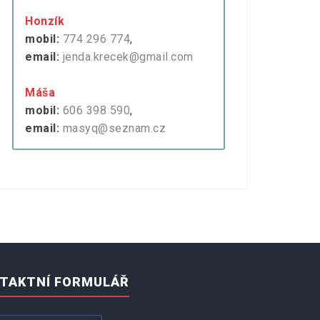
Honzík
mobil:
774 296 774
,
email:
jenda.krecek@gmail.com
Máša
mobil:
606 398 590
,
email:
masyq@seznam.cz
TAKTNÍ FORMULÁŘ