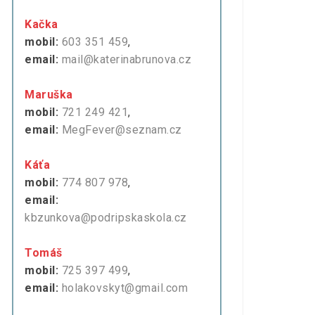
Kačka
mobil:
603 351 459
,
email:
mail@katerinabrunova.cz
Maruška
mobil:
721 249 421
,
email:
MegFever@seznam.cz
Káťa
mobil:
774 807 978
,
email:
kbzunkova@podripskaskola.cz
Tomáš
mobil:
725 397 499
,
email:
holakovskyt@gmail.com