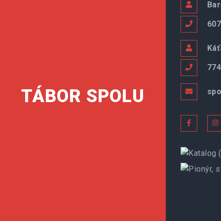
Bar
607
Káť
774
TÁBOR SPOLU
spo