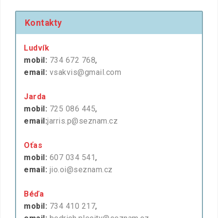
Kontakty
Ludvík
mobil:
734 672 768
,
email:
vsakvis@gmail.com
Jarda
mobil:
725 086 445
,
email:
jarris.p@seznam.cz
Oťas
mobil:
607 034 541
,
email:
jio.oi@seznam.cz
Béďa
mobil:
734 410 217
,