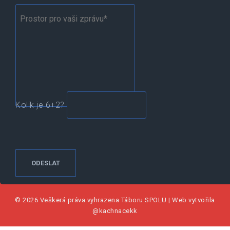
Kolik je 6+2?
© 2026 Veškerá práva vyhrazena
Táboru SPOLU
|
Web vytvořila
@kachnacekk