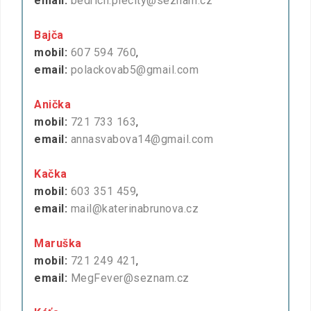
email:
bedrich.plecity@seznam.cz
Bajča
mobil:
607 594 760
,
email:
polackovab5@gmail.com
Anička
mobil:
721 733 163
,
email:
annasvabova14@gmail.com
Kačka
mobil:
603 351 459
,
email:
mail@katerinabrunova.cz
Maruška
mobil:
721 249 421
,
email:
MegFever@seznam.cz