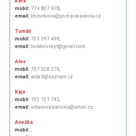
Káťa
mobil:
774 807 978
,
email:
kbzunkova@podripskaskola.cz
Tomáš
mobil:
725 397 499
,
email:
holakovskyt@gmail.com
Alex
mobil:
737 528 276
,
email:
alda.8@seznam.cz
Kája
mobil:
722 721 742
,
email:
urbanova.karolina@email.cz
Anežka
mobil:
,