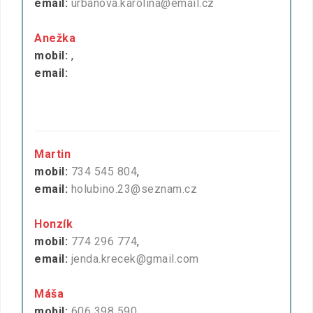
email:
urbanova.karolina@email.cz
Anežka
mobil:
,
email:
Martin
mobil:
734 545 804
,
email:
holubino.23@seznam.cz
Honzík
mobil:
774 296 774
,
email:
jenda.krecek@gmail.com
Máša
mobil:
606 398 590
,