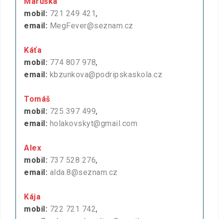
Maruška
mobil:
721 249 421
,
email:
MegFever@seznam.cz
Káťa
mobil:
774 807 978
,
email:
kbzunkova@podripskaskola.cz
Tomáš
mobil:
725 397 499
,
email:
holakovskyt@gmail.com
Alex
mobil:
737 528 276
,
email:
alda.8@seznam.cz
Kája
mobil:
722 721 742
,