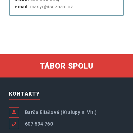
email:
masyq@seznam.cz
TÁBOR SPOLU
KONTAKTY
Barča Eliášová (Kralupy n. Vlt.)
607 594 760