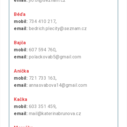
email:
jio.oi@seznam.cz
Béďa
mobil:
734 410 217
,
email:
bedrich.plecity@seznam.cz
Bajča
mobil:
607 594 760
,
email:
polackovab5@gmail.com
Anička
mobil:
721 733 163
,
email:
annasvabova14@gmail.com
Kačka
mobil:
603 351 459
,
email:
mail@katerinabrunova.cz