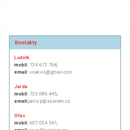
Kontakty
Ludvík
mobil:
734 672 768
,
email:
vsakvis@gmail.com
Jarda
mobil:
725 086 445
,
email:
jarris.p@seznam.cz
Oťas
mobil:
607 034 541
,