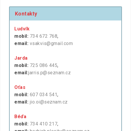
Kontakty
Ludvík
mobil:
734 672 768
,
email:
vsakvis@gmail.com
Jarda
mobil:
725 086 445
,
email:
jarris.p@seznam.cz
Oťas
mobil:
607 034 541
,
email:
jio.oi@seznam.cz
Béďa
mobil:
734 410 217
,