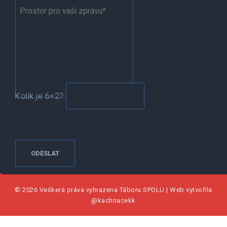
Kolik je 6+2?
© 2026 Veškerá práva vyhrazena
Táboru SPOLU
|
Web vytvořila
@kachnacekk