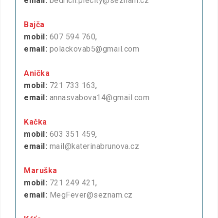
email:
bedrich.plecity@seznam.cz
Bajča
mobil:
607 594 760
,
email:
polackovab5@gmail.com
Anička
mobil:
721 733 163
,
email:
annasvabova14@gmail.com
Kačka
mobil:
603 351 459
,
email:
mail@katerinabrunova.cz
Maruška
mobil:
721 249 421
,
email:
MegFever@seznam.cz