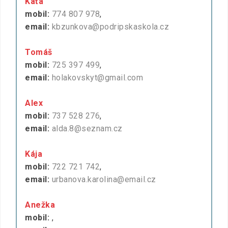
Káťa
mobil:
774 807 978
,
email:
kbzunkova@podripskaskola.cz
Tomáš
mobil:
725 397 499
,
email:
holakovskyt@gmail.com
Alex
mobil:
737 528 276
,
email:
alda.8@seznam.cz
Kája
mobil:
722 721 742
,
email:
urbanova.karolina@email.cz
Anežka
mobil:
,